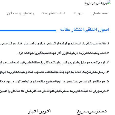
صفحه اصلی
مرور
اطلاعات نشریه
راهنمای نویسندگان
اصول اخلاقی انتشار مقاله
۱. مقاله، حتی بخشی از آن، نباید برگرفته از اثر علمی دیگری باشد. این رفتار سرقت علمی تلقی شده و پس از اثبات می‌تواند زمینه‌ساز برخورد قانونی با فرد متخلف شود. هیئت تحریریه در این زمینه مرجع تشخیص‌دهنده هستند
۲. اعضای هیئت تحریریه دربارة داوری آثار خود تصمیم‌گیری نخواهند کرد.
۳. فردی که به هر دلیل نامش در کنار تولیدکنندگان یک مقالة علمی قید شده است در قبال آن مقاله مسئول است. اعلام بی‌خبری و تبری از فرایندی که منجر به تولید مقاله شده است در هر حال و به هر شکلی غیر قابل قبول خواهد بود.
۴. ارسال هم‌زمان یک مقاله به دو یا چند مجله تخلف محسوب شده و هیئت تحریریه می‌تواند، در صورت احراز تخلف، تا مدتی که صلاح می‌داند از نویسندة متخلف هیچ مقاله‌ای نپذیرد.
۵. هر مقاله را کارشناسی متخصص در حوزة موضوع مقاله داوری خواهد کرد. در موارد خاص، می‌توان اظهار نظر هیئت تحریریه یا سردبیر را به منزلة یکی از داوری‌ها تلقی کرد.
۶. در صورتی که هیئت تحریریه به هر دلیلی نتواند طی حداکثر شش ماه مقاله‌ای را تعیین تکلیف کند، نویسنده مجاز است طی اعلانی کتبی مقاله را به مجلة دیگری بفرستد.
دسترسی سریع
آخرین اخبار