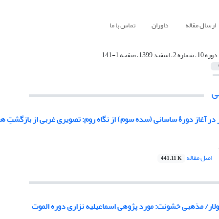
ارسال مقاله
داوران
تماس با ما
دوره 10، شماره 2، اسفند 1399، صفحه 1-141
ی
در آغاز دورۀ ساسانی (سده سوم) از نگاه روم: تصویری غربی از بازگشتِ ه
اصل مقاله
441.11 K
لار/ مذهبی خشونت: مورد پژوهی اسماعیلیه نزاری دوره الموت