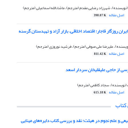
ویسنده)، شهرزاد رضایی مقدم (مترجم)، ماشاءالله اسماعیلی (مترجم)
اصل مقاله
398.07 K
یران روزگار قاجار؛ اقتصاد اخلاقی، بازار آزاد و تهیدستان‌ گرسنه
ویسنده)، علیرضا علی صوفی (مترجم)، فرشید نوروزی (مترجم)
اصل مقاله
811.42 K
رسی از حاجی علیقلی‏خان سردار اسعد
 (نویسنده)، سجاد کاظمی (مترجم)
اصل مقاله
615.18 K
 کتاب
عی و علم نجوم در هیئت؛ نقد و بررسی کتاب دایره‌های مینایی