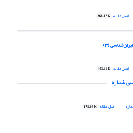
اصل مقاله
268.17 K
یران‌شناسی (۳)
اصل مقاله
403.11 K
می شماره
اره
اصل مقاله
178.03 K