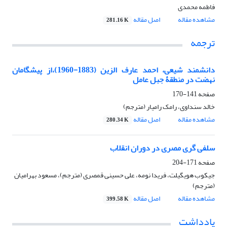
فاطمه محمدی
مشاهده مقاله
اصل مقاله
281.16 K
ترجمه
دانشمند شیعی، احمد عارف الزین (1883-1960)،از پیشگامان
نهضت در منطقۀ جبل عامل
صفحه
141-170
خالد سنداوی، رامک رامیار (مترجم)
مشاهده مقاله
اصل مقاله
280.34 K
سلفی گری مصری در دوران انقلاب
صفحه
171-204
جیکوب هویگیلت، فریدا نومه، علی حسینی قمصری (مترجم)، مسعود بهرامیان
(مترجم)
مشاهده مقاله
اصل مقاله
399.58 K
یادداشت