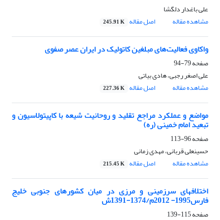
علی باغدار دلگشا
مشاهده مقاله
اصل مقاله
245.91 K
واکاوی فعالیت‌های مبلغین کاتولیک در ایران عصر صفوی
صفحه
79-94
علی اصغر رجبی، هادی بیاتی
مشاهده مقاله
اصل مقاله
227.36 K
مواضع و عملکرد مراجع تقلید و روحانیت شیعه با کاپیتولاسیون و
تبعید امام خمینی (ره)
صفحه
96-113
حسینعلی قربانی، مهدی زمانی
مشاهده مقاله
اصل مقاله
215.45 K
اختلافهای سرزمینی و مرزی در میان کشورهای جنوبی خلیج
فارس1995- 2012م/1374-1391ش
صفحه
115-139